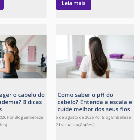
Leia mais
ger o cabelo do
Como saber o pH do
ademia? 8 dicas
cabelo? Entenda a escala e
s
cuide melhor dos seus fios
2026
Por
Blog Embelleze
5 de agosto de 2026
Por
Blog Embelleze
ões)
21 visualização(ões)