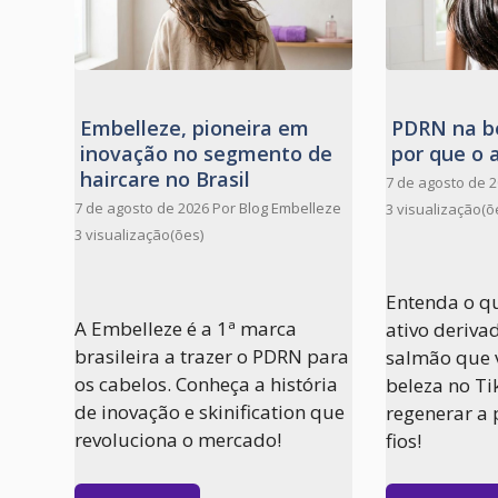
Embelleze, pioneira em
PDRN na be
inovação no segmento de
por que o a
haircare no Brasil
7 de agosto de 
7 de agosto de 2026
Por
Blog Embelleze
3 visualização(õ
3 visualização(ões)
Entenda o qu
A Embelleze é a 1ª marca
ativo deriv
brasileira a trazer o PDRN para
salmão que 
os cabelos. Conheça a história
beleza no T
de inovação e skinification que
regenerar a p
revoluciona o mercado!
fios!