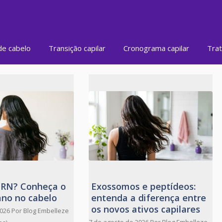
de cabelo
Transição capilar
Cronograma capilar
Trat
DRN? Conheça o
Exossomos e peptídeos:
ano no cabelo
entenda a diferença entre
os novos ativos capilares
2026
Por
Blog Embelleze
7 de agosto de 2026
Por
Blog Embelleze