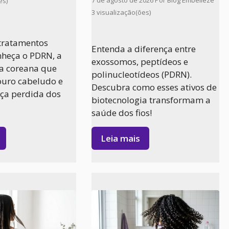
es)
3 visualização(ões)
tratamentos
Entenda a diferença entre
heça o PDRN, a
exossomos, peptídeos e
ia coreana que
polinucleotídeos (PDRN).
ouro cabeludo e
Descubra como esses ativos de
rça perdida dos
biotecnologia transformam a
saúde dos fios!
Leia mais