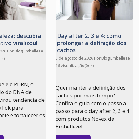
leza: descubra
Day after 2, 3 e 4: como
tivo viralizou!
prolongar a definição dos
cachos
2026
Por
Blog Embelleze
5 de agosto de 2026
Por
Blog Embelleze
es)
16 visualização(ões)
e é o PDRN, o
Quer manter a definição dos
ado do DNA de
cachos por mais tempo?
virou tendência de
Confira o guia com o passo a
ikTok para
passo para o day after 2, 3 e 4
ele e fortalecer os
com produtos Novex da
Embelleze!