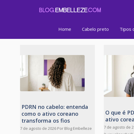
Pular
para
o
conteúdo
Home
Cabelo preto
Tipos 
PDRN no cabelo: entenda
O que é P
como o ativo coreano
ativo core
transforma os fios
7 de agosto de 
7 de agosto de 2026
Por
Blog Embelleze