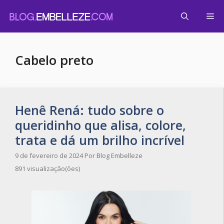
Pular
Me
para
o
conteúdo
Cabelo preto
Henê Rená: tudo sobre o
queridinho que alisa, colore,
trata e dá um brilho incrível
9 de fevereiro de 2024
Por
Blog Embelleze
891 visualização(ões)