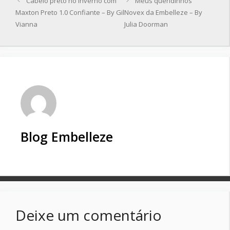
Cabelo preto no inverno com
Meus queridinhos
Maxton Preto 1.0 Confiante – By Gil
Novex da Embelleze – By
Vianna
Julia Doorman
Blog Embelleze
Deixe um comentário