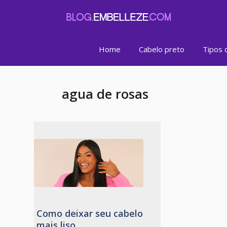
Pular
para
o
conteúdo
Home
Cabelo preto
Tipos 
agua de rosas
Como deixar seu cabelo
mais liso