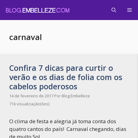
Pular
Me
para
o
conteúdo
carnaval
Confira 7 dicas para curtir o
verão e os dias de folia com os
cabelos poderosos
14 de fevereiro de 2017
Por
Blog Embelleze
716 visualização(ões)
O clima de festa e alegria já toma conta dos
quatro cantos do país! Carnaval chegando, dias
de muito Sol …