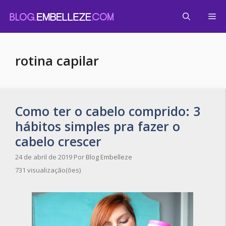
Pular
Me
para
o
conteúdo
rotina capilar
Como ter o cabelo comprido: 3
hábitos simples pra fazer o
cabelo crescer
24 de abril de 2019
Por
Blog Embelleze
731 visualização(ões)