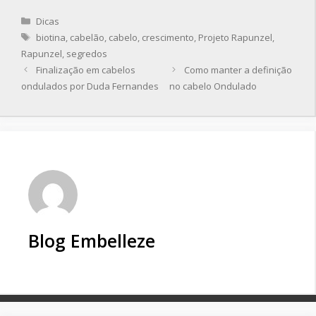
Categorias
Dicas
Tags
biotina
,
cabelão
,
cabelo
,
crescimento
,
Projeto Rapunzel
,
Rapunzel
,
segredos
Finalização em cabelos
Como manter a definição
ondulados por Duda Fernandes
no cabelo Ondulado
Blog Embelleze