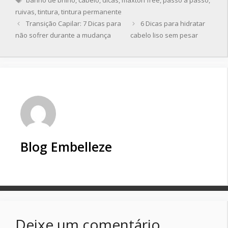
banho de brilho
,
cabelo
,
dicas
,
maxton free
,
passo a passo
,
ruivas
,
tintura
,
tintura permanente
Transição Capilar: 7 Dicas para
6 Dicas para hidratar
não sofrer durante a mudança
cabelo liso sem pesar
Blog Embelleze
Deixe um comentário