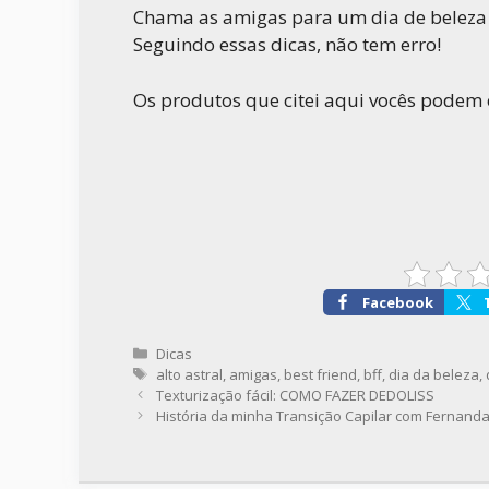
Chama as amigas para um dia de beleza 
Seguindo essas dicas, não tem erro!
Os produtos que citei aqui vocês podem 
Facebook
Categorias
Dicas
Tags
alto astral
,
amigas
,
best friend
,
bff
,
dia da beleza
,
Texturização fácil: COMO FAZER DEDOLISS
História da minha Transição Capilar com Fernanda