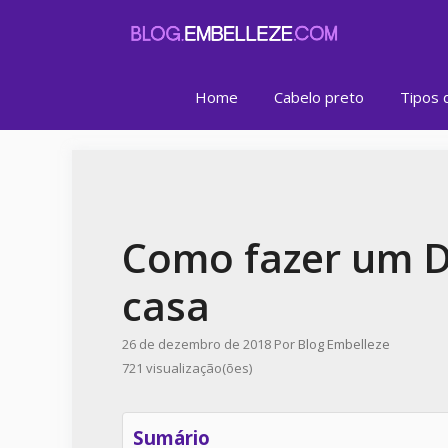
Pular
para
o
conteúdo
Home
Cabelo preto
Tipos 
Como fazer um D
casa
26 de dezembro de 2018
Por
Blog Embelleze
721 visualização(ões)
Sumário