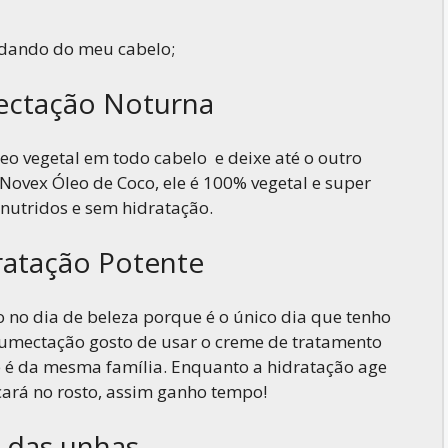
aumentar
ou
dando do meu cabelo;
diminuir
o
ectação Noturna
volume.
eo vegetal em todo cabelo e deixe até o outro
 Novex Óleo de Coco, ele é 100% vegetal e super
snutridos e sem hidratação.
ratação Potente
 no dia de beleza porque é o único dia que tenho
 umectação gosto de usar o creme de tratamento
 é da mesma família. Enquanto a hidratação age
ará no rosto, assim ganho tempo!
e das unhas