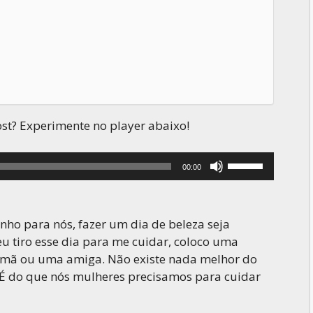
ost? Experimente no player abaixo!
Use
00:00
as
setas
para
ho para nós, fazer um dia de beleza seja
cima
eu tiro esse dia para me cuidar, coloco uma
ou
rmã ou uma amiga. Não existe nada melhor do
para
É do que nós mulheres precisamos para cuidar
baixo
para