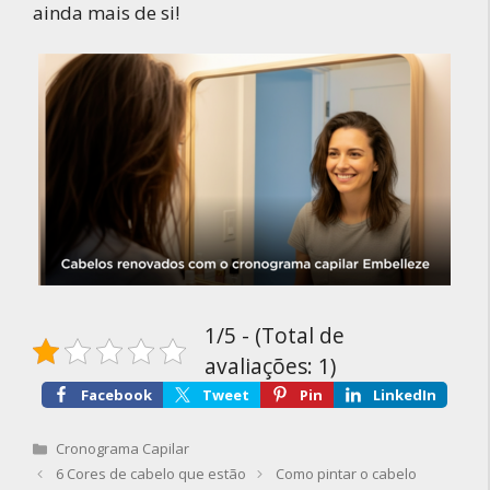
ainda mais de si!
1/5 - (Total de
avaliações: 1)
Facebook
Tweet
Pin
LinkedIn
Categorias
Cronograma Capilar
6 Cores de cabelo que estão
Como pintar o cabelo