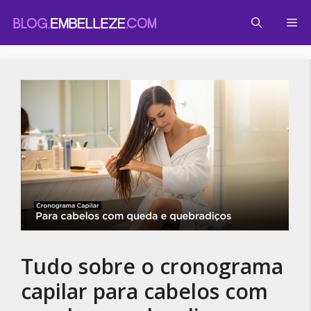
Pular
Me
para
o
conteúdo
Tudo sobre o cronograma
capilar para cabelos com