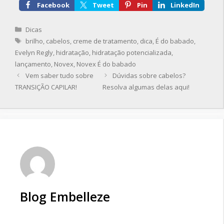
Facebook
Tweet
Pin
LinkedIn
Categorias
Dicas
Tags
brilho
,
cabelos
,
creme de tratamento
,
dica
,
É do babado
,
Evelyn Regly
,
hidratação
,
hidratação potencializada
,
lançamento
,
Novex
,
Novex É do babado
Vem saber tudo sobre
Dúvidas sobre cabelos?
TRANSIÇÃO CAPILAR!
Resolva algumas delas aqui!
Blog Embelleze