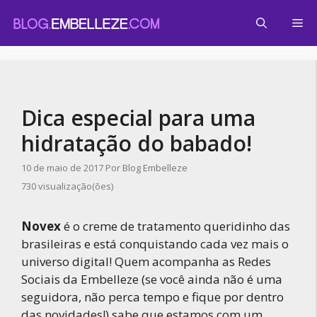
Pular
Me
para
o
conteúdo
Dica especial para uma
hidratação do babado!
10 de maio de 2017
Por
Blog Embelleze
730 visualização(ões)
Novex
é o creme de tratamento queridinho das
brasileiras e está conquistando cada vez mais o
universo digital! Quem acompanha as Redes
Sociais da Embelleze (se você ainda não é uma
seguidora, não perca tempo e fique por dentro
das novidades!) sabe que estamos com um