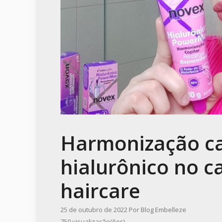
Harmonização ca
hialurônico no c
haircare
25 de outubro de 2022
Por
Blog Embelleze
750 visualização(ões)