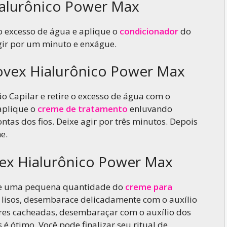
alurônico Power Max
 o excesso de água e aplique o
condicionador
do
gir por um minuto e enxágue.
vex Hialurônico Power Max
o Capilar e retire o excesso de água com o
 aplique o
creme de tratamento
enluvando
as dos fios. Deixe agir por três minutos. Depois
e.
ex Hialurônico Power Max
que uma pequena quantidade do
creme para
s lisos, desembarace delicadamente com o auxílio
eres cacheadas, desembaraçar com o auxílio dos
é ótimo. Você pode finalizar seu ritual de