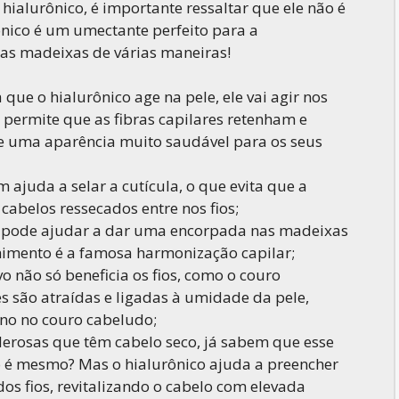
hialurônico, é importante ressaltar que ele não é
ônico é um umectante perfeito para a
uas madeixas de várias maneiras!
ue o hialurônico age na pele, ele vai agir nos
, permite que as fibras capilares retenham e
ce uma aparência muito saudável para os seus
 ajuda a selar a cutícula, o que evita que a
abelos ressecados entre nos fios;
co pode ajudar a dar uma encorpada nas madeixas
chimento é a famosa harmonização capilar;
vo não só beneficia os fios, como o couro
 são atraídas e ligadas à umidade da pele,
no no couro cabeludo;
erosas que têm cabelo seco, já sabem que esse
o é mesmo? Mas o hialurônico ajuda a preencher
os fios, revitalizando o cabelo com elevada