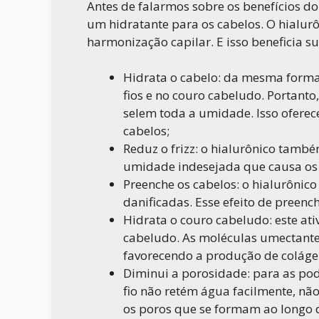
Antes de falarmos sobre os benefícios do 
um hidratante para os cabelos. O hialur
harmonização capilar. E isso beneficia s
Hidrata o cabelo: da mesma forma q
fios e no couro cabeludo. Portanto
selem toda a umidade. Isso ofere
cabelos;
Reduz o frizz: o hialurônico também
umidade indesejada que causa os c
Preenche os cabelos: o hialurôni
danificadas. Esse efeito de preen
Hidrata o couro cabeludo: este ati
cabeludo. As moléculas umectantes
favorecendo a produção de coláge
Diminui a porosidade: para as pod
fio não retém água facilmente, nã
os poros que se formam ao longo d