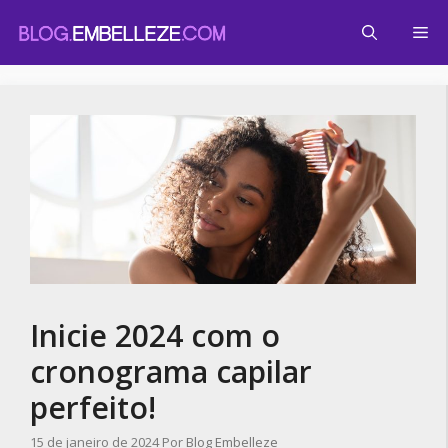
Pular
Me
para
o
conteúdo
Inicie 2024 com o
cronograma capilar
perfeito!
15 de janeiro de 2024
Por
Blog Embelleze