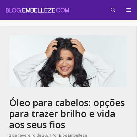
Pular
Me
para
o
conteúdo
Óleo para cabelos: opções
para trazer brilho e vida
aos seus fios
2 de fevereiro de 2024
Por
Blog Embelleze