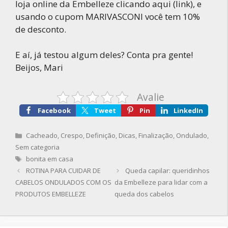
loja online da Embelleze clicando aqui (link), e
usando o cupom MARIVASCONI você tem 10%
de desconto.
E aí, já testou algum deles? Conta pra gente!
Beijos, Mari
Avalie
Facebook
Tweet
Pin
LinkedIn
Categorias
Cacheado
,
Crespo
,
Definição
,
Dicas
,
Finalização
,
Ondulado
,
Sem categoria
Tags
bonita em casa
ROTINA PARA CUIDAR DE
Queda capilar: queridinhos
CABELOS ONDULADOS COM OS
da Embelleze para lidar com a
PRODUTOS EMBELLEZE
queda dos cabelos