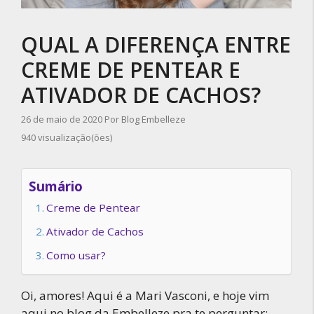
QUAL A DIFERENÇA ENTRE
CREME DE PENTEAR E
ATIVADOR DE CACHOS?
26 de maio de 2020
Por
Blog Embelleze
940 visualização(ões)
Sumário
Creme de Pentear
Ativador de Cachos
Como usar?
Oi, amores! Aqui é a Mari Vasconi, e hoje vim
aqui no blog da Embelleze pra te perguntar: