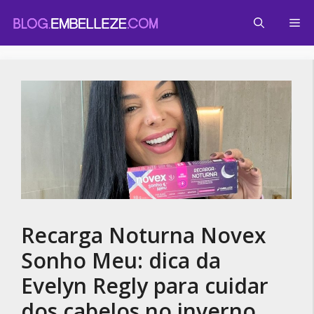
Pular
Me
para
o
conteúdo
Recarga Noturna Novex
Sonho Meu: dica da
Evelyn Regly para cuidar
dos cabelos no inverno