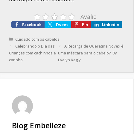
Avalie
Facebook
Tweet
Pin
LinkedIn
Categorias
Cuidado com os cabelos
Celebrando o Dia das
A Recarga de Queratina Novex é
Crianças com cachinhos e
uma máscara para o cabelo? By
carinho!
Evelyn Regly
Blog Embelleze