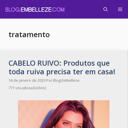
Pular
Me
para
o
conteúdo
tratamento
CABELO RUIVO: Produtos que
toda ruiva precisa ter em casa!
16 de janeiro de 2020
Por
Blog Embelleze
771 visualização(ões)