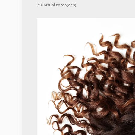
716 visualização(ões)