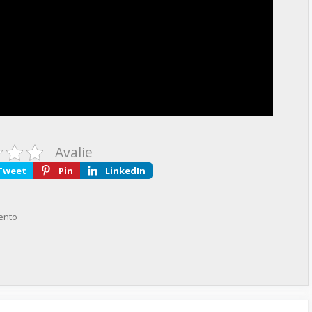
Avalie
Tweet
Pin
LinkedIn
ento