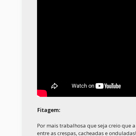
Fitagem:
Por mais trabalhosa que seja creio que a 
entre as crespas, cacheadas e onduladas