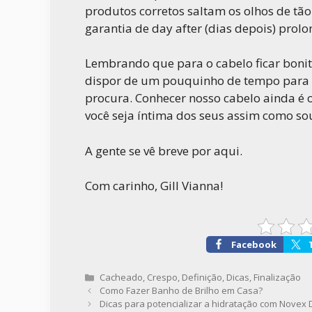
produtos corretos saltam os olhos de tão 
garantia de day after (dias depois) pro
Lembrando que para o cabelo ficar bonito
dispor de um pouquinho de tempo para se
procura. Conhecer nosso cabelo ainda é o
você seja íntima dos seus assim como so
A gente se vê breve por aqui.
Com carinho, Gill Vianna!
Facebook
Categorias
Cacheado
,
Crespo
,
Definição
,
Dicas
,
Finalização
Como Fazer Banho de Brilho em Casa?
Dicas para potencializar a hidratação com Novex D