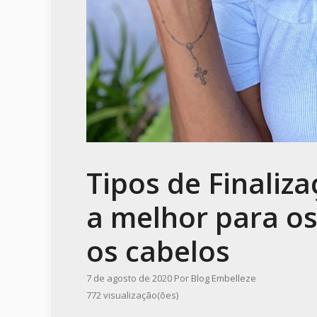
Tipos de Finaliz
a melhor para o
os cabelos
7 de agosto de 2020
Por
Blog Embelleze
772 visualização(ões)