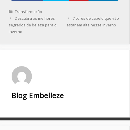
Categorias
Transformação
Descubra os melhores
7 cores de cabelo que vão
segredos de beleza para o
estar em alta nesse inverno
inverno
Blog Embelleze