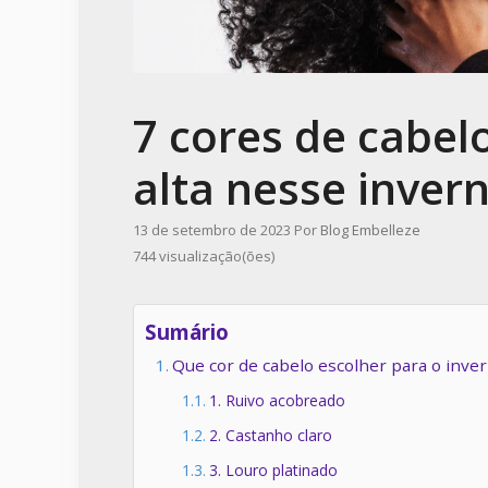
7 cores de cabel
alta nesse inver
13 de setembro de 2023
Por
Blog Embelleze
744 visualização(ões)
Sumário
Que cor de cabelo escolher para o inve
1. Ruivo acobreado
2. Castanho claro
3. Louro platinado