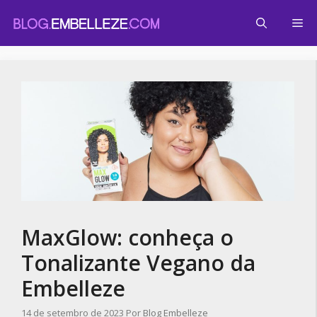
Pular
Me
para
o
conteúdo
MaxGlow: conheça o
Tonalizante Vegano da
Embelleze
14 de setembro de 2023
Por
Blog Embelleze