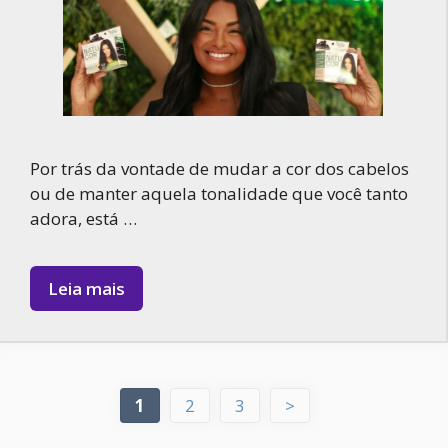
Por trás da vontade de mudar a cor dos cabelos
ou de manter aquela tonalidade que você tanto
adora, está …
Leia mais
Page
Page
Page
1
2
3
>