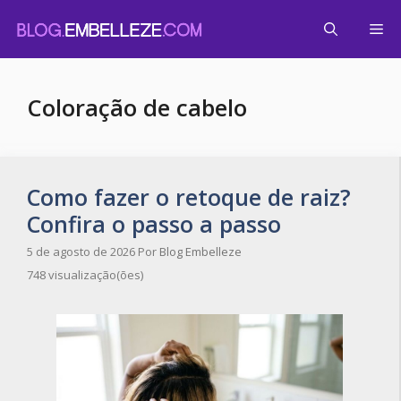
Pular
Me
para
o
conteúdo
Coloração de cabelo
Como fazer o retoque de raiz?
Confira o passo a passo
5 de agosto de 2026
Por
Blog Embelleze
748 visualização(ões)