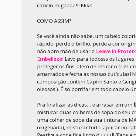
cabelo migaaaa!!! Kkkk
COMO ASSIM?
Se você ainda não sabe, um cabelo color
rápido, perde o brilho, perde a cor orig
não abro mão de usar o
Leave in Protet
Embelleze!
Levo para todosss os lugares
proteger os fios, além de retirar o frizz
amarrados e fecha as nossas cutículas! 
composição contém Capim Santo e Gengib
oleosos.). É só borrifar em todo cabelo úm
Pra finalizar as dicas… e arrasar em um
misturar duas colheres de sopa do seu c
uma colher de sopa da sua tintura de M
oxigenada), misturar tudo, aplicar no ca
Reativa a cor e fica lindo d++++!! (Faça a 