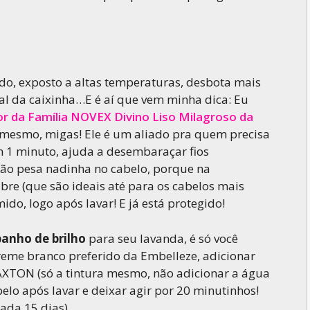
ido, exposto a altas temperaturas, desbota mais
inal da caixinha…E é aí que vem minha dica: Eu
or da Família NOVEX Divino Liso Milagroso da
 mesmo, migas! Ele é um aliado pra quem precisa
 em 1 minuto, ajuda a desembaraçar fios
Não pesa nadinha no cabelo, porque na
re (que são ideais até para os cabelos mais
ido, logo após lavar! E já está protegido!
banho de brilho
para seu lavanda, é só você
reme branco preferido da Embelleze, adicionar
AXTON (só a tintura mesmo, não adicionar a água
belo após lavar e deixar agir por 20 minutinhos!
cada 15 dias)