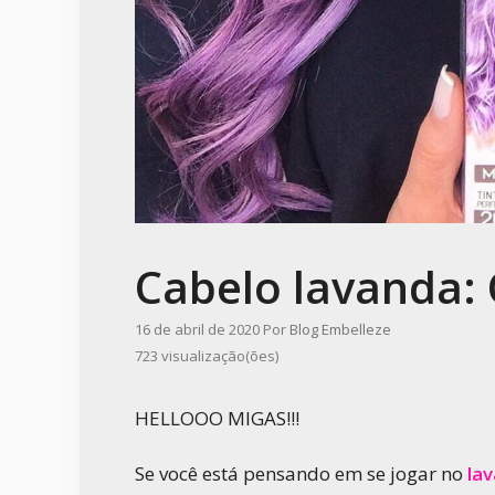
Cabelo lavanda:
16 de abril de 2020
Por
Blog Embelleze
723 visualização(ões)
HELLOOO MIGAS!!!
Se você está pensando em se jogar no
la