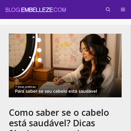
Pular
Me
para
o
conteúdo
Como saber se o cabelo
está saudável? Dicas