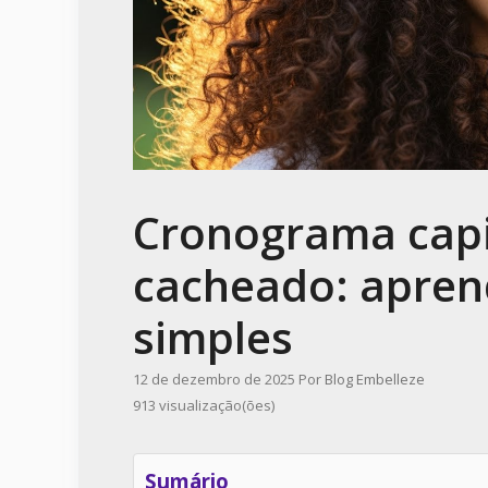
Cronograma capi
cacheado: apren
simples
12 de dezembro de 2025
Por
Blog Embelleze
913 visualização(ões)
Sumário